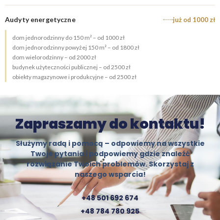
Audyty energetyczne
już od 1000 zł
dom jednorodzinny do 150 m² – od 1000 zł
dom jednorodzinny powyżej 150 m² – od 1800 zł
dom wielorodzinny – od 2000 zł
budynek użyteczności publicznej – od 2500 zł
obiekty magazynowe i produkcyjne – od 2500 zł
Zapraszamy do kontaktu!
Służymy radą i pomocą – odpowiemy na wszystkie
Twoje pytania i podpowiemy gdzie znaleźć
rozwiązanie Twoich problemów.
Skorzystaj z
naszego wsparcia!
+48 501 692 674
+48 784 780 925