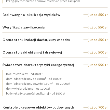
Przeglądy techniczne domów i mieszkań przed zakupem
Bezinwazyjna lokalizacja wycieków
już od 650 zł
Weryfikacja zawilgocenia
już od 550 zł
Ocena stanu izolacji dachu, kuny w dachu
już od 650 zł
Ocena stolarki okiennej i drzwiowej
już od 500 zł
Świadectwa charakterystyki energetycznej
już od 550 zł
lokal mieszkalny – od 500 zł
dom jednorodzinny do 150 m² – od 1500 zł
dom jednorodzinny powyżej 150 m² – od 2000 zł
domy wielorodzinne – od 1500 zł
budynek użyteczności publicznej – od 1800 zł
Kontrole okresowe obiektów budowlanych
już od 700 zł