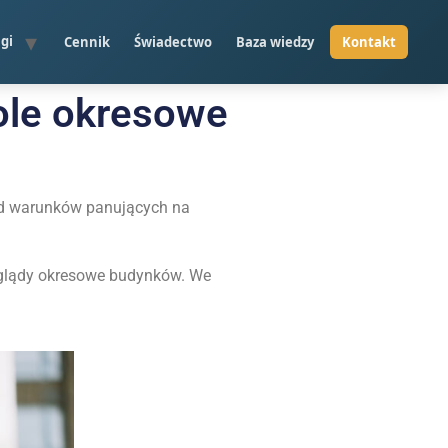
gi
Cennik
Świadectwo
Baza wiedzy
ole okresowe
od warunków panujących na
zeglądy okresowe budynków. We