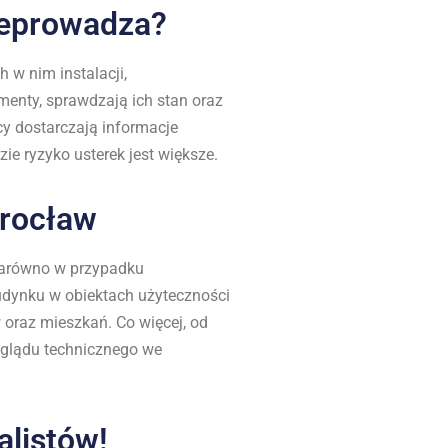
zeprowadza?
w nim instalacji,
enty, sprawdzają ich stan oraz
y dostarczają informacje
ie ryzyko usterek jest większe.
Wrocław
zarówno w przypadku
udynku w obiektach użyteczności
 oraz mieszkań. Co więcej, od
eglądu technicznego we
alistów!