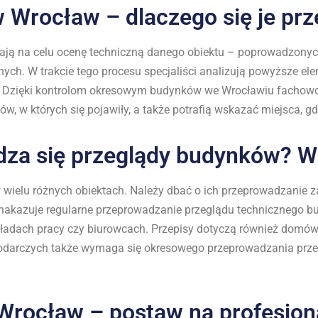
 Wrocław – dlaczego się je pr
ją na celu ocenę techniczną danego obiektu – poprowadzonych 
h. W trakcie tego procesu specjaliści analizują powyższe elem
i. Dzięki kontrolom okresowym budynków we Wrocławiu fachowc
, w których się pojawiły, a także potrafią wskazać miejsca, gdz
dza się przeglądy budynków? 
ielu różnych obiektach. Należy dbać o ich przeprowadzanie 
 nakazuje regularne przeprowadzanie przeglądu technicznego b
kładach pracy czy biurowcach. Przepisy dotyczą również domów
podarczych także wymaga się okresowego przeprowadzania prz
Wrocław – postaw na profesjon