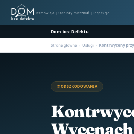
Termowizja | Odbiory mieszkań | Inspekcje
Dom bez Defektu
Strona główna
›
Usługi
›
Kontrwyceny przy
ODSZKODOWANIA
Kontrwyce
Wycenach 