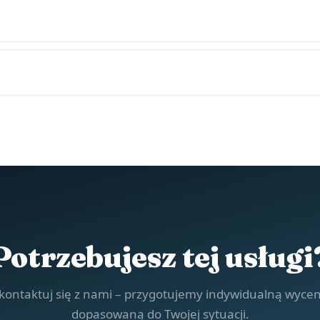
Potrzebujesz tej usługi
kontaktuj się z nami – przygotujemy indywidualną wyce
dopasowaną do Twojej sytuacji.