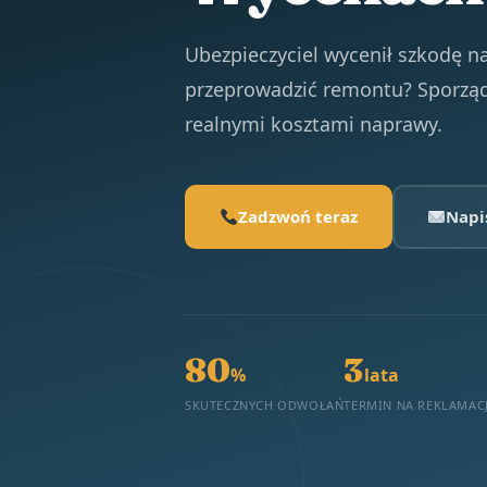
Ubezpieczyciel wycenił szkodę na
przeprowadzić remontu? Sporząd
realnymi kosztami naprawy.
Zadzwoń teraz
Napi
80
3
%
lata
SKUTECZNYCH ODWOŁAŃ
TERMIN NA REKLAMAC