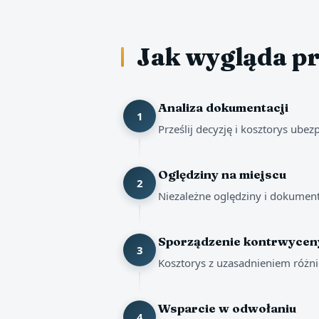
Jak wygląda p
Analiza dokumentacji
1
Prześlij decyzję i kosztorys ubez
Oględziny na miejscu
2
Niezależne oględziny i dokument
Sporządzenie kontrwycen
3
Kosztorys z uzasadnieniem różni
Wsparcie w odwołaniu
4