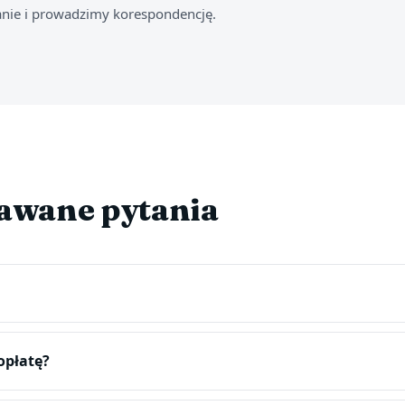
ie i prowadzimy korespondencję.
dawane pytania
opłatę?