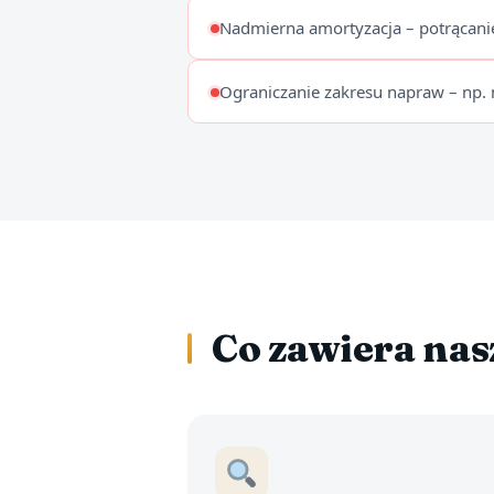
Nadmierna amortyzacja – potrącan
Ograniczanie zakresu napraw – np. 
Co zawiera na