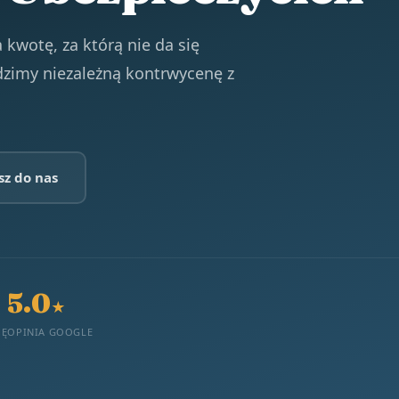
 kwotę, za którą nie da się
zimy niezależną kontrwycenę z
sz do nas
5.0
★
JĘ
OPINIA GOOGLE