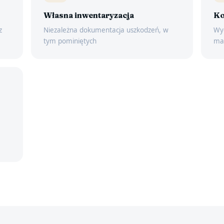
Własna inwentaryzacja
Ko
z
Niezależna dokumentacja uszkodzeń, w
Wyc
tym pominiętych
mat