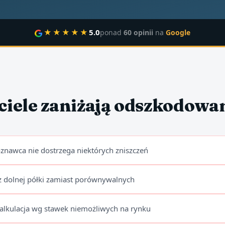
★★★★★
5.0
ponad
60 opinii
na
Google
ciele zaniżają odszkodowa
oznawca nie dostrzega niektórych zniszczeń
z dolnej półki zamiast porównywalnych
 kalkulacja wg stawek niemożliwych na rynku