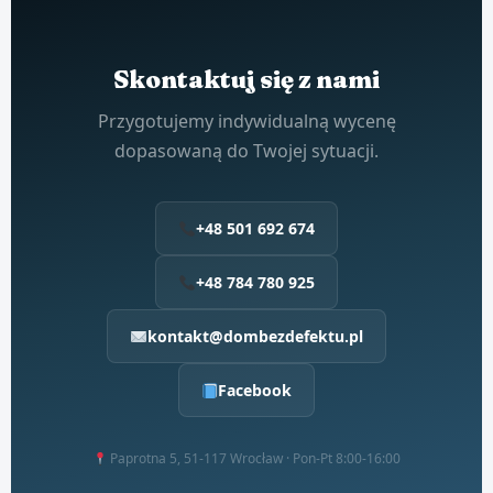
Skontaktuj się z nami
Przygotujemy indywidualną wycenę
dopasowaną do Twojej sytuacji.
+48 501 692 674
+48 784 780 925
kontakt@dombezdefektu.pl
Facebook
Paprotna 5, 51-117 Wrocław · Pon-Pt 8:00-16:00