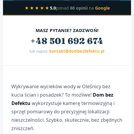
★★★★★
5.0
ponad
60 opinii
na
Google
MASZ PYTANIE? ZADZWOŃ!
+48 501 692 674
lub napisz:
kontakt@dombezdefektu.pl
Wykrywanie wycieków wody w Oleśnicy bez
kucia ścian i posadzek? To możliwe!
Dom bez
Defektu
wykorzystuje kamerę termowizyjną i
sprzęt pomiarowy do precyzyjnej lokalizacji
nieszczelności. Szybko, skutecznie, bez zbędnych
zniszczeń.