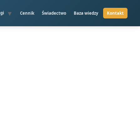
gi
Cennik
Świadectwo
Baza wiedzy