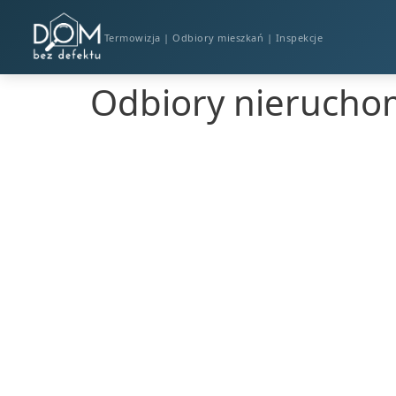
Termowizja | Odbiory mieszkań | Inspekcje
Odbiory nierucho