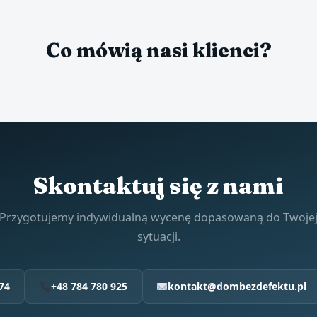
Co mówią nasi klienci?
Skontaktuj się z nami
Przygotujemy indywidualną wycenę dopasowaną do Twoje
sytuacji.
74
+48 784 780 925
kontakt@dombezdefektu.pl