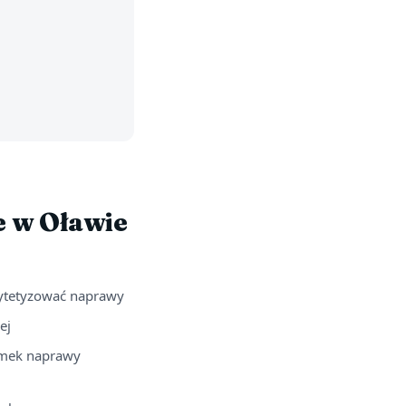
e w Oławie
ytetyzować naprawy
ej
amek naprawy