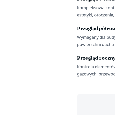
Kompleksowa kontro
estetyki, otoczenia,
Przegląd półro
Wymagany dla budy
powierzchni dachu 
Przegląd roczn
Kontrola elementów
gazowych, przewod