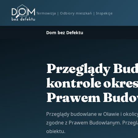
Termowizja | Odbiory mieszkań | Inspekcje
Dom bez Defektu
Przeglądy Bud
kontrole okre
Prawem Budo
Przeglądy budowlane w Oławie i okolicy.
zgodne z Prawem Budowlanym. Przegląd
obiektu.