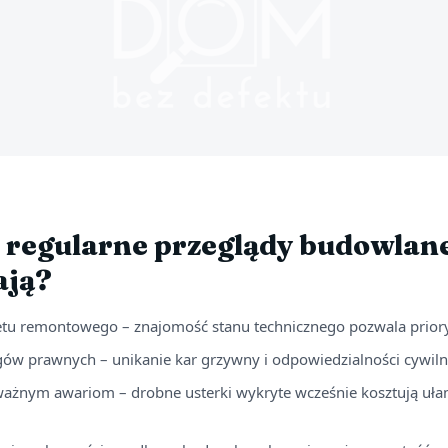
 regularne przeglądy budowlan
ają?
tu remontowego – znajomość stanu technicznego pozwala prior
ów prawnych – unikanie kar grzywny i odpowiedzialności cywiln
ażnym awariom – drobne usterki wykryte wcześnie kosztują uł