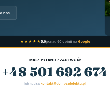
o nas
★★★★★
5.0
ponad
60 opinii
na
Google
MASZ PYTANIE? ZADZWOŃ!
+48 501 692 674
lub napisz:
kontakt@dombezdefektu.pl