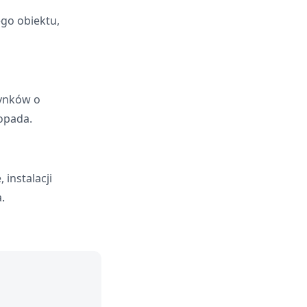
go obiektu,
ynków o
opada.
instalacji
.