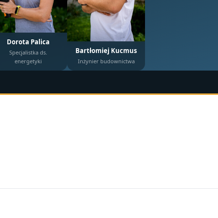
Dorota Palica
Bartłomiej Kucmus
Specjalistka ds.
energetyki
Inżynier budownictwa