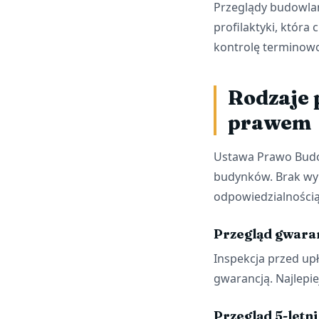
Przeglądy budowlane
profilaktyki, która
kontrolę terminowo 
Rodzaje
prawem
Ustawa Prawo Budowl
budynków. Brak wy
odpowiedzialnością
Przegląd gwara
Inspekcja przed up
gwarancją. Najlepi
Przegląd 5-letni