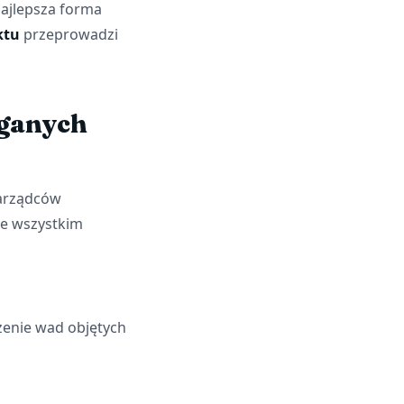
najlepsza forma
ktu
przeprowadzi
ganych
zarządców
de wszystkim
zenie wad objętych