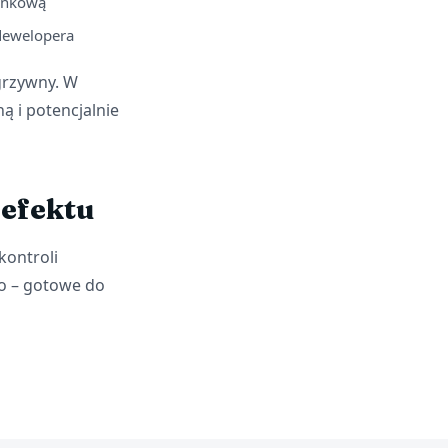
rynkową
dewelopera
grzywny. W
ą i potencjalnie
Defektu
ontroli
o – gotowe do