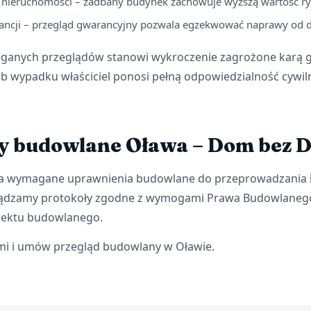
 nieruchomości – zadbany budynek zachowuje wyższą wartość 
ncji – przegląd gwarancyjny pozwala egzekwować naprawy od 
anych przeglądów stanowi wykroczenie zagrożone karą 
b wypadku właściciel ponosi pełną odpowiedzialność cywiln
y budowlane Oława – Dom bez 
da wymagane uprawnienia budowlane do przeprowadzania k
ądzamy protokoły zgodne z wymogami Prawa Budowlaneg
iektu budowlanego.
ami i umów przegląd budowlany w Oławie.