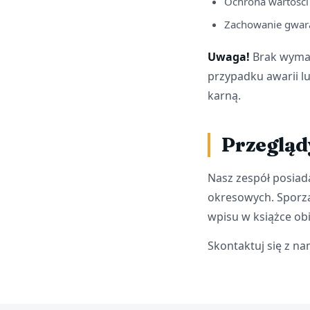
Ochrona wartości
Zachowanie gwara
Uwaga!
Brak wymag
przypadku awarii lu
karną.
Przegląd
Nasz zespół posia
okresowych. Sporz
wpisu w książce ob
Skontaktuj się z n