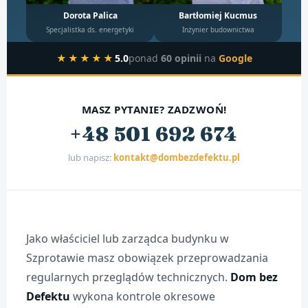
Dorota Palica
Bartłomiej Kucmus
Specjalistka ds. energetyki
Inżynier budownictwa
★★★★★
5.0
ponad
60 opinii
na
Google
MASZ PYTANIE? ZADZWOŃ!
+48 501 692 674
lub napisz:
kontakt@dombezdefektu.pl
Jako właściciel lub zarządca budynku w
Szprotawie masz obowiązek przeprowadzania
regularnych przeglądów technicznych.
Dom bez
Defektu
wykona kontrole okresowe