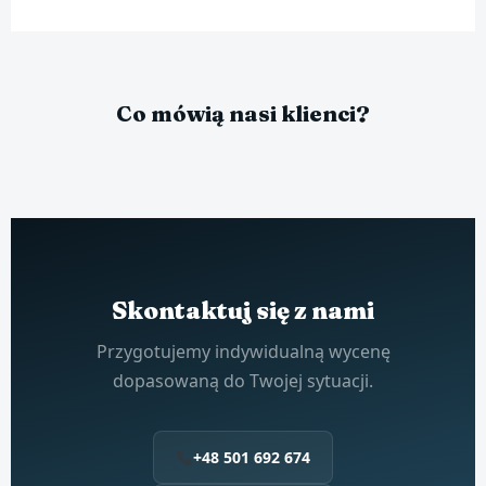
Co mówią nasi klienci?
Skontaktuj się z nami
Przygotujemy indywidualną wycenę
dopasowaną do Twojej sytuacji.
+48 501 692 674