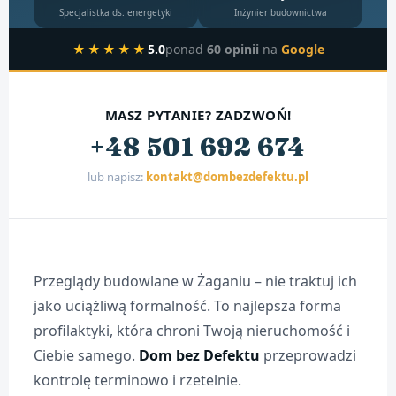
Specjalistka ds. energetyki
Inżynier budownictwa
★★★★★
5.0
ponad
60 opinii
na
Google
MASZ PYTANIE? ZADZWOŃ!
+48 501 692 674
lub napisz:
kontakt@dombezdefektu.pl
Przeglądy budowlane w Żaganiu – nie traktuj ich
jako uciążliwą formalność. To najlepsza forma
profilaktyki, która chroni Twoją nieruchomość i
Ciebie samego.
Dom bez Defektu
przeprowadzi
kontrolę terminowo i rzetelnie.