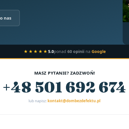
o nas
★★★★★
5.0
ponad
60 opinii
na
Google
MASZ PYTANIE? ZADZWOŃ!
+48 501 692 674
lub napisz:
kontakt@dombezdefektu.pl