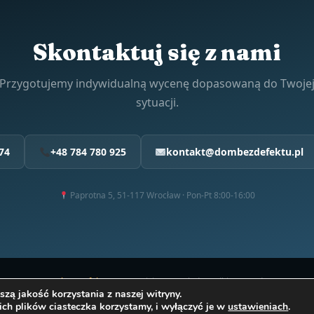
Skontaktuj się z nami
Przygotujemy indywidualną wycenę dopasowaną do Twoje
sytuacji.
74
+48 784 780 925
kontakt@dombezdefektu.pl
Paprotna 5, 51-117 Wrocław · Pon-Pt 8:00-16:00
024–2026
Dom bez Defektu
· Termowizja · Przeglądy · Odbiory · Audyty energety
zą jakość korzystania z naszej witryny.
ich plików ciasteczka korzystamy, i wyłączyć je w
ustawieniach
.