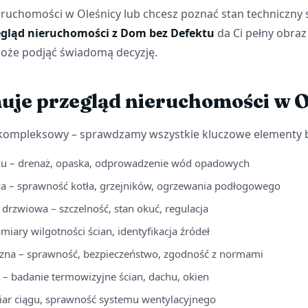
eruchomości w Oleśnicy lub chcesz poznać stan techniczn
egląd nieruchomości z Dom bez Defektu
da Ci pełny obraz
oże podjąć świadomą decyzję.
uje przegląd nieruchomości w O
t kompleksowy – sprawdzamy wszystkie kluczowe elementy 
u – drenaż, opaska, odprowadzenie wód opadowych
za – sprawność kotła, grzejników, ogrzewania podłogowego
 drzwiowa – szczelność, stan okuć, regulacja
miary wilgotności ścian, identyfikacja źródeł
yczna – sprawność, bezpieczeństwo, zgodność z normami
a – badanie termowizyjne ścian, dachu, okien
iar ciągu, sprawność systemu wentylacyjnego