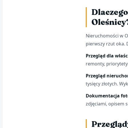
Dlaczego
Oleśnicy
Nieruchomości w Ol
pierwszy rzut oka. 
Przegląd dla właści
remonty, priorytet
Przegląd nieruch
tysięcy złotych. Wy
Dokumentacja foto
zdjęciami, opisem 
Przegląd