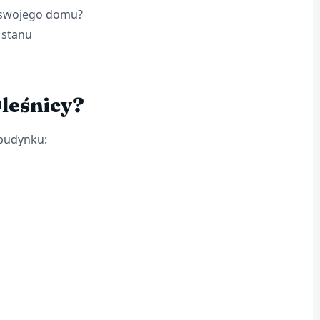
y swojego domu?
 stanu
leśnicy?
budynku: