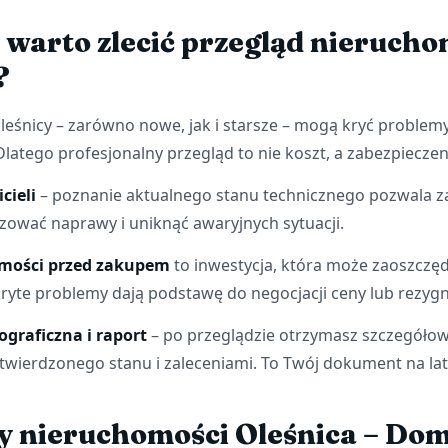
 warto zlecić przegląd nierucho
?
eśnicy – zarówno nowe, jak i starsze – mogą kryć problem
Dlatego profesjonalny przegląd to nie koszt, a zabezpieczen
cieli
– poznanie aktualnego stanu technicznego pozwala 
yzować naprawy i uniknąć awaryjnych sytuacji.
omości przed zakupem
to inwestycja, która może zaoszczędz
kryte problemy dają podstawę do negocjacji ceny lub rezygna
graficzna i raport
– po przeglądzie otrzymasz szczegóło
stwierdzonego stanu i zaleceniami. To Twój dokument na lat
y nieruchomości Oleśnica – Dom