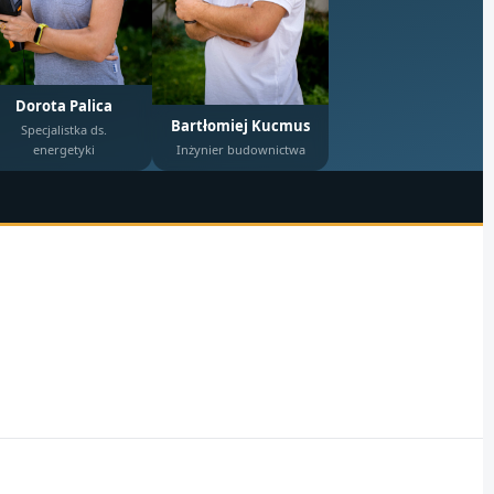
Dorota Palica
Bartłomiej Kucmus
Specjalistka ds.
energetyki
Inżynier budownictwa