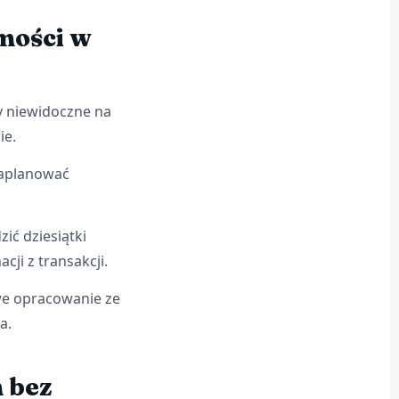
mości w
y niewidoczne na
ie.
zaplanować
ić dziesiątki
cji z transakcji.
we opracowanie ze
a.
 bez