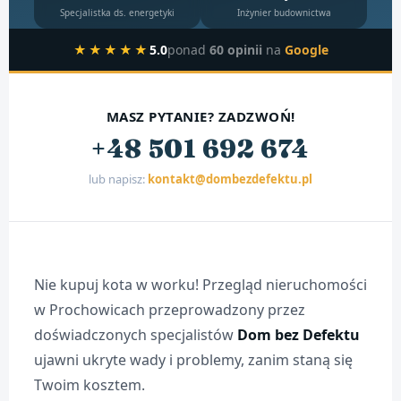
Specjalistka ds. energetyki
Inżynier budownictwa
★★★★★
5.0
ponad
60 opinii
na
Google
MASZ PYTANIE? ZADZWOŃ!
+48 501 692 674
lub napisz:
kontakt@dombezdefektu.pl
Nie kupuj kota w worku! Przegląd nieruchomości
w Prochowicach przeprowadzony przez
doświadczonych specjalistów
Dom bez Defektu
ujawni ukryte wady i problemy, zanim staną się
Twoim kosztem.