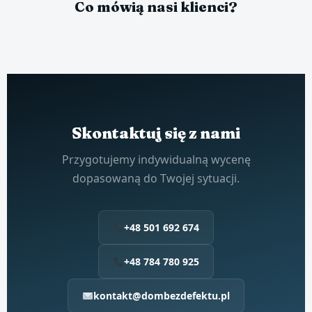
Co mówią nasi klienci?
Skontaktuj się z nami
Przygotujemy indywidualną wycenę
dopasowaną do Twojej sytuacji.
+48 501 692 674
+48 784 780 925
kontakt@dombezdefektu.pl