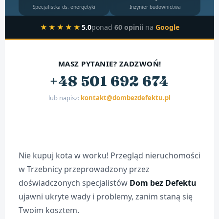
Specjalistka ds. energetyki
Inżynier budownictwa
★★★★★
5.0
ponad
60 opinii
na
Google
MASZ PYTANIE? ZADZWOŃ!
+48 501 692 674
lub napisz:
kontakt@dombezdefektu.pl
Nie kupuj kota w worku! Przegląd nieruchomości
w Trzebnicy przeprowadzony przez
doświadczonych specjalistów
Dom bez Defektu
ujawni ukryte wady i problemy, zanim staną się
Twoim kosztem.