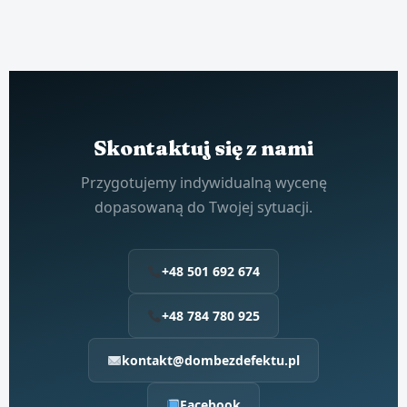
Skontaktuj się z nami
Przygotujemy indywidualną wycenę
dopasowaną do Twojej sytuacji.
+48 501 692 674
+48 784 780 925
kontakt@dombezdefektu.pl
Facebook