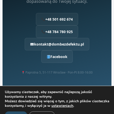
dopasowaną do Twojej sytuacji.
+48 501 692 674
+48 784 780 925
kontakt@dombezdefektu.pl
Facebook
Paprotna 5, 51-117 Wrocław · Pon-Pt 8:00-16:00
Używamy ciasteczek, aby zapewnić najlepszą jakość
korzystania z naszej witryny.
Możesz dowiedzieć się więcej o tym, z jakich plików ciasteczka
© 2024–2026
Dom bez Defektu
· Termowizja · Przeglądy · Odbiory ·
korzystamy, i wyłączyć je w
ustawieniach
.
Audyty energetyczne