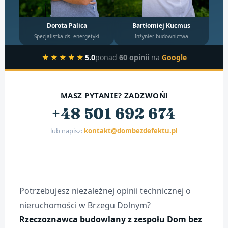
Dorota Palica
Bartłomiej Kucmus
Specjalistka ds. energetyki
Inżynier budownictwa
★★★★★
5.0
ponad
60 opinii
na
Google
MASZ PYTANIE? ZADZWOŃ!
+48 501 692 674
lub napisz:
kontakt@dombezdefektu.pl
Potrzebujesz niezależnej opinii technicznej o
nieruchomości w Brzegu Dolnym?
Rzeczoznawca budowlany z zespołu Dom bez