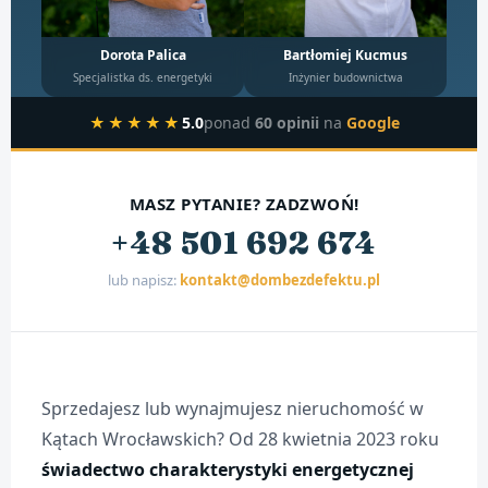
Dorota Palica
Bartłomiej Kucmus
Specjalistka ds. energetyki
Inżynier budownictwa
★★★★★
5.0
ponad
60 opinii
na
Google
MASZ PYTANIE? ZADZWOŃ!
+48 501 692 674
lub napisz:
kontakt@dombezdefektu.pl
Sprzedajesz lub wynajmujesz nieruchomość w
Kątach Wrocławskich? Od 28 kwietnia 2023 roku
świadectwo charakterystyki energetycznej