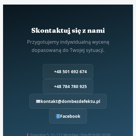
Skontaktuj się z nami
Przygotujemy indywidualną wycenę
dopasowaną do Twojej sytuacji.
+48 501 692 674
+48 784 780 925
kontakt@dombezdefektu.pl
Facebook
Paprotna 5, 51-117 Wrocław · Pon-Pt 8:00-16:00