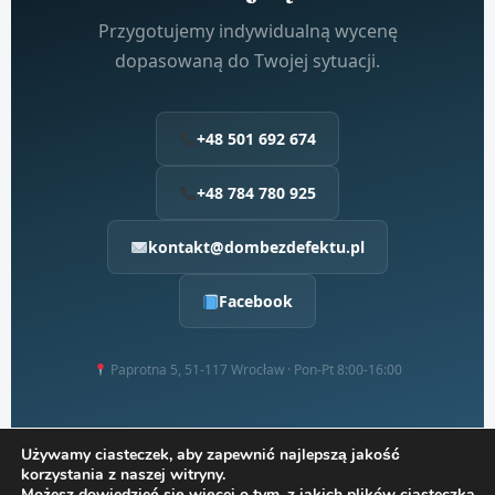
Przygotujemy indywidualną wycenę
dopasowaną do Twojej sytuacji.
+48 501 692 674
+48 784 780 925
kontakt@dombezdefektu.pl
Facebook
Paprotna 5, 51-117 Wrocław · Pon-Pt 8:00-16:00
Używamy ciasteczek, aby zapewnić najlepszą jakość
korzystania z naszej witryny.
Możesz dowiedzieć się więcej o tym, z jakich plików ciasteczka