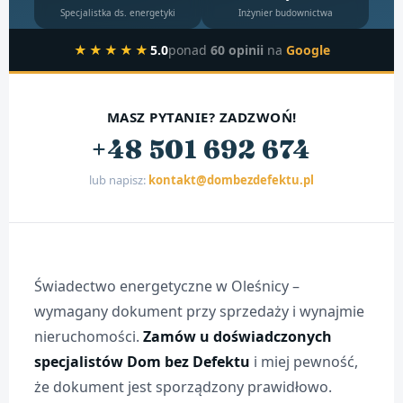
Specjalistka ds. energetyki
Inżynier budownictwa
★★★★★
5.0
ponad
60 opinii
na
Google
MASZ PYTANIE? ZADZWOŃ!
+48 501 692 674
lub napisz:
kontakt@dombezdefektu.pl
Świadectwo energetyczne w Oleśnicy –
wymagany dokument przy sprzedaży i wynajmie
nieruchomości.
Zamów u doświadczonych
specjalistów Dom bez Defektu
i miej pewność,
że dokument jest sporządzony prawidłowo.