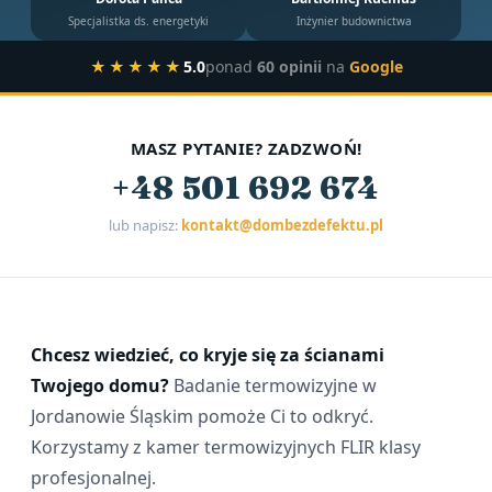
Specjalistka ds. energetyki
Inżynier budownictwa
★★★★★
5.0
ponad
60 opinii
na
Google
MASZ PYTANIE? ZADZWOŃ!
+48 501 692 674
lub napisz:
kontakt@dombezdefektu.pl
Chcesz wiedzieć, co kryje się za ścianami
Twojego domu?
Badanie termowizyjne w
Jordanowie Śląskim pomoże Ci to odkryć.
Korzystamy z kamer termowizyjnych FLIR klasy
profesjonalnej.