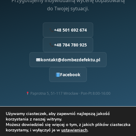
Przygotujemy indywidualną wycenę dopasowaną
do Twojej sytuacji.
+48 501 692 674
+48 784 780 925
kontakt@dombezdefektu.pl
Facebook
Paprotna 5, 51-117 Wrocław · Pon-Pt 8:00-16:00
Używamy ciasteczek, aby zapewnić najlepszą jakość
korzystania z naszej witryny.
Możesz dowiedzieć się więcej o tym, z jakich plików ciasteczka
korzystamy, i wyłączyć je w
ustawieniach
.
© 2024–2026
Dom bez Defektu
· Termowizja · Przeglądy · Odbiory ·