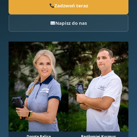
Zadzwoń teraz
Napisz do nas
Dorota Palica
Bartłomiej Kucmus