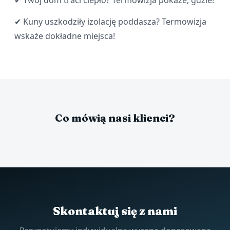
✔ Twój dom traci ciepło? Termowizja pokaże, gdzie!
✔ Kuny uszkodziły izolację poddasza? Termowizja
wskaże dokładne miejsca!
Co mówią nasi klienci?
Skontaktuj się z nami