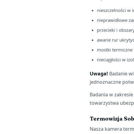
nieszczelności w 
nieprawidłowe za
przecieki i obsza
awarie rur ukryty
mostki termiczne 
nieciągłości w izo
Uwaga!
Badanie wil
jednoznaczne potwi
Badania w zakresie
towarzystwa ubezpie
Termowizja So
Nasza kamera termow