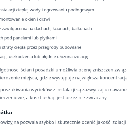
instalacji ciepłej wody i ogrzewaniu podłogowym
montowanie okien i drzwi
ry zawilgocenia na dachach, ścianach, balkonach
ch pod panelami lub płytkami
i straty ciepła przez przegrody budowlane
lacji, uszkodzenia lub błędnie ułożoną izolację
gotności ścian i posadzki umożliwia ocenę zniszczeń związ
erdzenie miejsca, gdzie występuje największa koncentracja
 poszukiwania wycieków z instalacji są zazwyczaj uznawane
czeniowe, a koszt usługi jest przez nie zwracany.
bótka
izyjna pozwala szybko i skutecznie ocenić jakość izolacji 