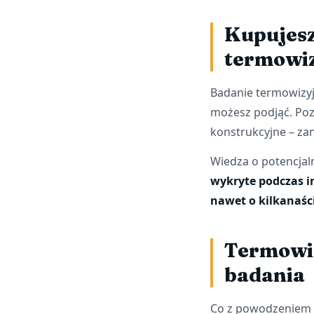
Kupujesz
termowiz
Badanie termowizyj
możesz podjąć. Poz
konstrukcyjne – zan
Wiedza o potencjal
wykryte podczas i
nawet o kilkanaśc
Termowiz
badania
Co z powodzeniem 