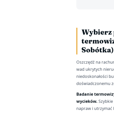
Wybierz 
termowiz
Sobótka)
Oszczędź na rachun
wad ukrytych nieru
niedoskonałości bud
doświadczonemu ze
Badanie termowizy
wycieków.
Szybkie 
napraw i utrzymać 