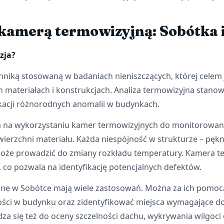
kamerą termowizyjną: Sobótka i
zja?
hniką stosowaną w badaniach nieniszczących, której celem 
 materiałach i konstrukcjach. Analiza termowizyjna stanowi
ikacji różnorodnych anomalii w budynkach.
a na wykorzystaniu kamer termowizyjnych do monitorowan
ierzchni materiału. Każda niespójność w strukturze – pękni
może prowadzić do zmiany rozkładu temperatury. Kamera t
 co pozwala na identyfikację potencjalnych defektów.
ne w Sobótce mają wiele zastosowań. Można za ich pomocą
lności w budynku oraz zidentyfikować miejsca wymagające
za się też do oceny szczelności dachu, wykrywania wilgoci 