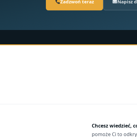
Zadzwoń teraz
Napisz d
Chcesz wiedzieć, c
pomoże Ci to odkry