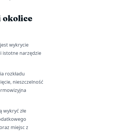
 okolice
jest wykrycie
 istotne narzędzie
ia rozkładu
ęcie, nieszczelność
ermowizyjna
 wykryć złe
 dodatkowego
oraz miejsc z