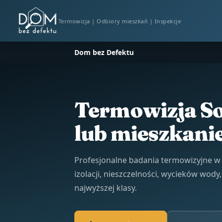
Termowizja | Odbiory mieszkań | Inspekcje
Dom bez Defektu
Termowizja So
lub mieszkani
Profesjonalne badania termowizyjne w 
izolacji, nieszczelności, wycieków wod
najwyższej klasy.