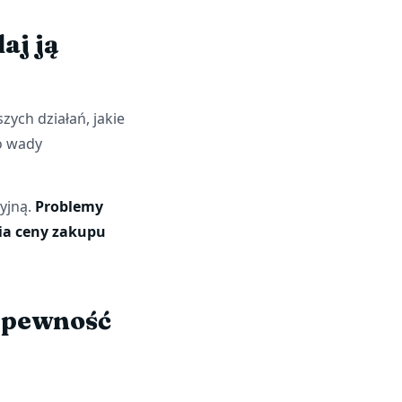
aj ją
ych działań, jakie
o wady
yjną.
Problemy
ia ceny zakupu
= pewność