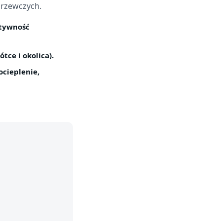
grzewczych.
ktywność
tce i okolica).
ocieplenie,