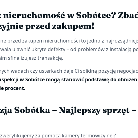
 nieruchomość w Sobótce? Zbad
yjnie przed zakupem!
ne przed zakupem nieruchomości to jedno z najrozsądniejsz
wala ujawnić ukryte defekty – od problemów z instalacją p
im sfinalizujesz transakcję.
nych wadach czy usterkach daje Ci solidną pozycję negocjac
nspekcji w Sobótce mogą stanowić podstawę do obniżen
ie procent.
ja Sobótka – Najlepszy sprzęt 
zweryfikujemy za pomocą kamery termowizyjnej?