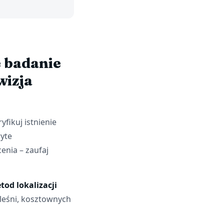
e badanie
wizja
fikuj istnienie
ryte
enia – zaufaj
od lokalizacji
pleśni, kosztownych