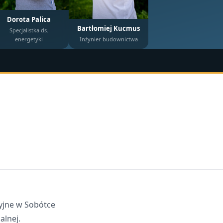
Dorota Palica
Bartłomiej Kucmus
Specjalistka ds.
energetyki
Inżynier budownictwa
yjne w Sobótce
alnej.