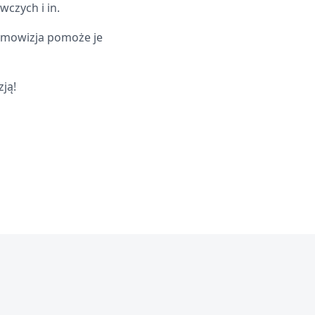
czych i in.
ermowizja pomoże je
zją!