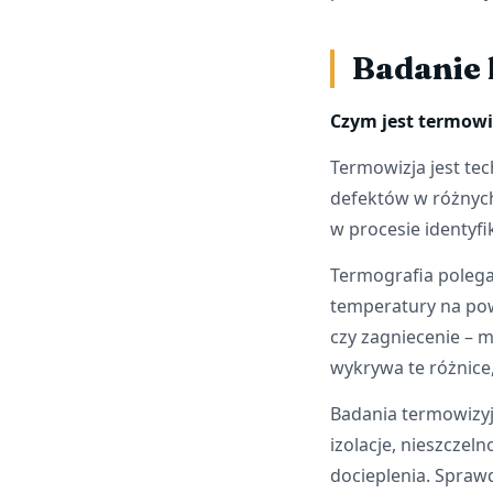
Badanie 
Czym jest termowi
Termowizja jest tec
defektów w różnych
w procesie identyf
Termografia poleg
temperatury na pow
czy zagniecenie – 
wykrywa te różnice,
Badania termowizyj
izolacje, nieszcze
docieplenia. Sprawd