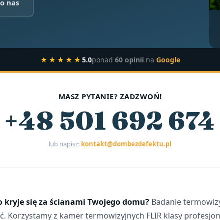
o nas
★★★★★
5.0
ponad
60 opinii
na
Google
MASZ PYTANIE? ZADZWOŃ!
+48 501 692 674
lub napisz:
kontakt@dombezdefektu.pl
o kryje się za ścianami Twojego domu?
Badanie termowiz
ć. Korzystamy z kamer termowizyjnych FLIR klasy profesjon