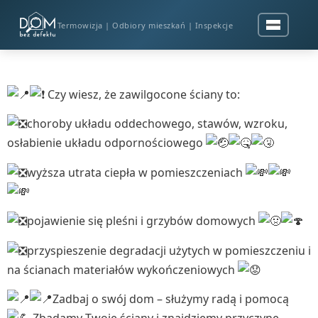
Termowizja | Odbiory mieszkań | Inspekcje
Czy wiesz, że zawilgocone ściany to:
choroby układu oddechowego, stawów, wzroku,
osłabienie układu odpornościowego
wyższa utrata ciepła w pomieszczeniach
pojawienie się pleśni i grzybów domowych
przyspieszenie degradacji użytych w pomieszczeniu i
na ścianach materiałów wykończeniowych
Zadbaj o swój dom – służymy radą i pomocą
Zbadamy Twoje ściany i znajdziemy przyczynę